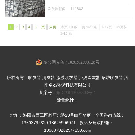
吹灰器新闻
1882
1
2
3
4
下一页
末页
本页
10
条
共
169
条
1/17
页
本页从
1-10
条
豫公网安备 41030302000128号
版权所有：吹灰器-清灰器-激波吹灰器-声波吹灰器-锅炉吹灰器-洛
阳卓杰环保科技有限公司
备案号：
豫ICP备13006303号-1
流量统计：
地址：洛阳市西工区纱厂北路23号白马华庭 全国咨询热线：
13603792829 18625996971 投诉及建议邮箱：
13603792829@139.com