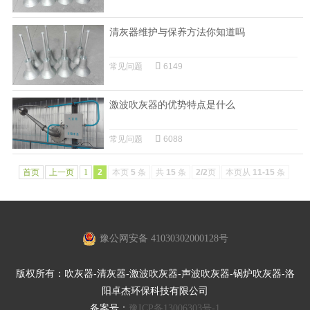
清灰器维护与保养方法你知道吗
常见问题
6149
激波吹灰器的优势特点是什么
常见问题
6088
首页
上一页
1
2
本页
5
条
共
15
条
2/2
页
本页从
11-15
条
豫公网安备 41030302000128号
版权所有：吹灰器-清灰器-激波吹灰器-声波吹灰器-锅炉吹灰器-洛
阳卓杰环保科技有限公司
备案号：
豫ICP备13006303号-1