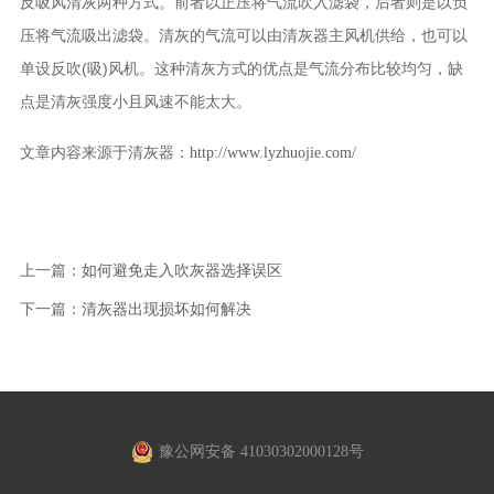
反吸风清灰两种方式。前者以正压将气流吹入滤袋，后者则是以负
压将气流吸出滤袋。清灰的气流可以由清灰器主风机供给，也可以
单设反吹(吸)风机。这种清灰方式的优点是气流分布比较均匀，缺
点是清灰强度小且风速不能太大。
文章内容来源于清灰器：
http://www.lyzhuojie.com/
上一篇：
如何避免走入吹灰器选择误区
下一篇：
清灰器出现损坏如何解决
豫公网安备 41030302000128号