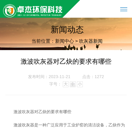
新闻动态
当前位置：
新闻中心
>
吹灰器新闻
激波吹灰器对乙炔的要求有哪些
发布时间：2023-11-21
点击：1272
字号：
大
中
小
激波吹灰器对乙炔的要求有哪些
是一种广泛应用于工业炉窑的清洁设备，乙炔作为
激波吹灰器