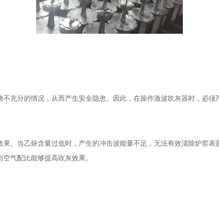
不充分的情况，从而产生安全隐患。因此，在操作激波吹灰器时，必须
果。当乙炔含量过低时，产生的冲击波能量不足，无法有效清除炉窑表面
与空气配比能够提高吹灰效果。