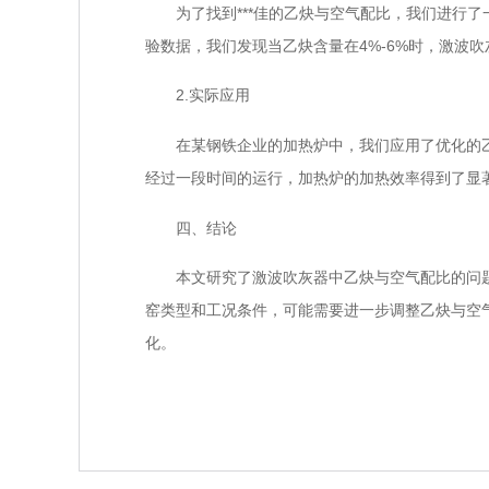
为了找到***佳的乙炔与空气配比，我们进行了
验数据，我们发现当乙炔含量在4%-6%时，激波
2.实际应用
在某钢铁企业的加热炉中，我们应用了优化的乙
经过一段时间的运行，加热炉的加热效率得到了显
四、结论
本文研究了激波吹灰器中乙炔与空气配比的问题，
窑类型和工况条件，可能需要进一步调整乙炔与空气
化。