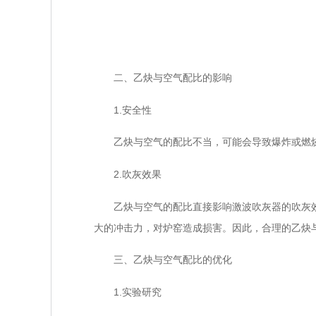
二、乙炔与空气配比的影响
1.安全性
乙炔与空气的配比不当，可能会导致爆炸或燃烧
2.吹灰效果
乙炔与空气的配比直接影响激波吹灰器的吹灰效
大的冲击力，对炉窑造成损害。因此，合理的乙炔
三、乙炔与空气配比的优化
1.实验研究