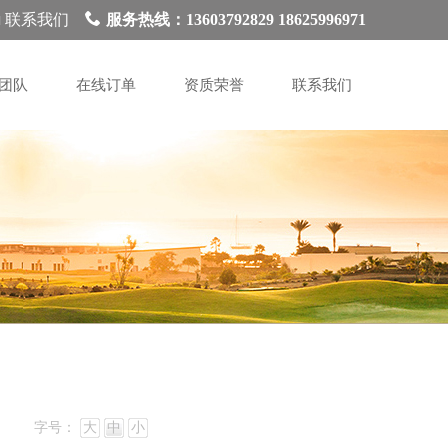
联系我们
服务热线：13603792829 18625996971
团队
在线订单
资质荣誉
联系我们
字号：
大
中
小