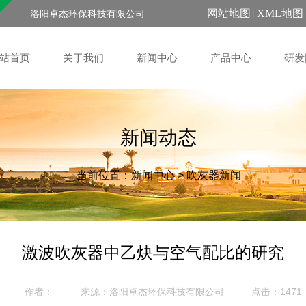
网站地图
XML地图
洛阳卓杰环保科技有限公司
站首页
关于我们
新闻中心
产品中心
研发
新闻动态
当前位置：
新闻中心
>
吹灰器新闻
激波吹灰器中乙炔与空气配比的研究
作者：
来源：
点击：1471
洛阳卓杰环保科技有限公司