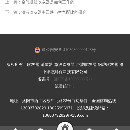
上一篇：
空气激波吹灰器是如何工作的
下一篇：
激波吹灰器中乙炔与空气配比的研究
豫公网安备 41030302000128号
版权所有：吹灰器-清灰器-激波吹灰器-声波吹灰器-锅炉吹灰器-洛
阳卓杰环保科技有限公司
备案号：
豫ICP备13006303号-1
流量统计：
地址：洛阳市西工区纱厂北路23号白马华庭 全国咨询热线：
13603792829 18625996971 投诉及建议邮箱：
13603792829@139.com