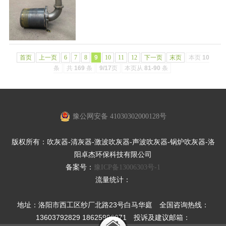
首页
上一页
6
7
8
9
10
11
12
下一页
末页
本页
10
条
共
169
条
9/17
页
本页从
81-90
条
豫公网安备 41030302000128号
版权所有：吹灰器-清灰器-激波吹灰器-声波吹灰器-锅炉吹灰器-洛
阳卓杰环保科技有限公司
备案号：
豫ICP备13006303号-1
流量统计：
地址：洛阳市西工区纱厂北路23号白马华庭 全国咨询热线：
13603792829 18625996971 投诉及建议邮箱：