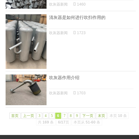
吹灰器新闻
1460
清灰器是如何进行吹扫作用的
吹灰器新闻
1723
吹灰器作用介绍
吹灰器新闻
1703
首页
上一页
3
4
5
6
7
8
9
下一页
末页
本页
10
条
共
169
条
6/17
页
本页从
51-60
条